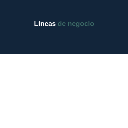
Líneas
de negocio
INCENDIO
Y LÍNEAS
ALIADAS
Protección contra pérdidas
y daños causados por
incendio, rayo, explosión y